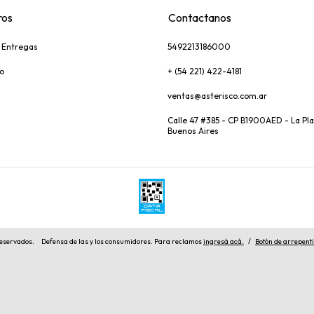
ros
Contactanos
y Entregas
5492213186000
o
+ (54 221) 422-4181
ventas@asterisco.com.ar
Calle 47 #385 - CP B1900AED - La Pla
Buenos Aires
reservados.
Defensa de las y los consumidores. Para reclamos
ingresá acá.
/
Botón de arrepent