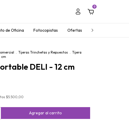
0
to de Oficina
Fotocopistas
Ofertas
Regalos Empresaria
Comercial
.
Tijeras Trinchetas y Repuestos
.
Tijera
2 cm
Portable DELI - 12 cm
stos
$5.500,00