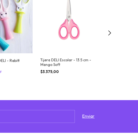
Tijera escolar -
Plastico
$1.000,00
Tijera DELI Escolar - 13.5 cm -
DELI - Rabitt
Mango Soft
$3.375,00
F