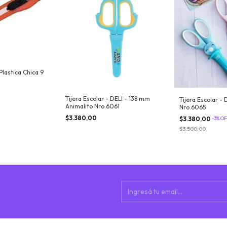
Plastica Chica 9
Tijera Escolar - DELI - 138 mm
Tijera Escolar - 
Animalito Nro.6061
Nro.6065
$3.380,00
$3.380,00
-
3
%
OF
$3.500,00