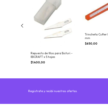
Trincheta Cutter 
mm
$650,00
- DASA - 45 mm
Repuesto de filos para Bisturi -
IBICRAFT x 5 hojas
$1.400,00
Registrate y recibí nuestras ofertas.