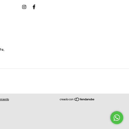
ta,
imiento