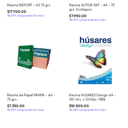
Resma REPORT - A3 75 grs
Resma AUTOR NAT - A4 - 75
grs. Ecológico
$17.700,00
5% OFF
comprando 10 o más
$7.950,00
5% OFF
comprando 10 o más
Resma de Papel PAMPA - A4 -
Resma HUSARES Design A4 -
75 grs.
150 Grs. x 100Hjs. 7858
$7.350,00
$10.500,00
5% OFF
comprando 10 o más
5% OFF
comprando 10 o más