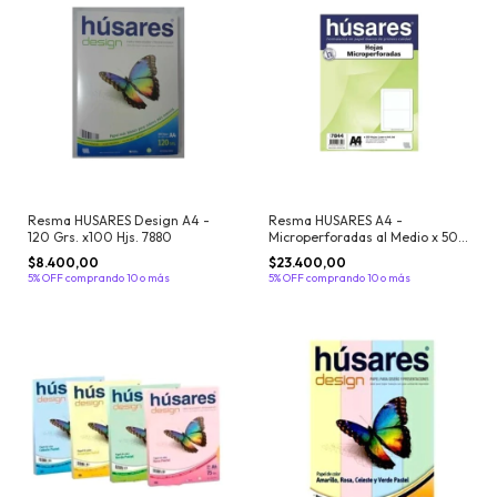
Resma HUSARES Design A4 -
Resma HUSARES A4 -
120 Grs. x100 Hjs. 7880
Microperforadas al Medio x 500
hojas - Cod. 7844
$8.400,00
$23.400,00
5% OFF
comprando 10 o más
5% OFF
comprando 10 o más