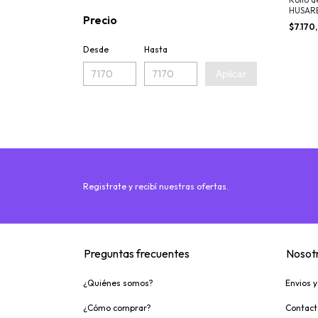
HUSARE
Precio
mts
$7.170
Desde
Hasta
Aplicar
Registrate y recibí nuestras ofertas.
Preguntas frecuentes
Nosot
¿Quiénes somos?
Envios 
¿Cómo comprar?
Contact