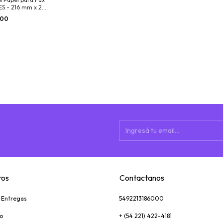
S - 216 mm x 25
,00
ros
Contactanos
y Entregas
5492213186000
o
+ (54 221) 422-4181