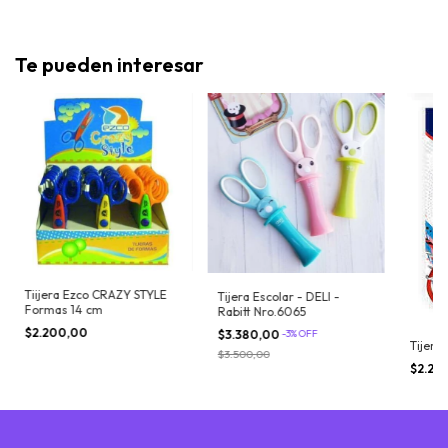
Te pueden interesar
Tiijera Ezco CRAZY STYLE
Tijera Escolar - DELI -
Formas 14 cm
Rabitt Nro.6065
$2.200,00
$3.380,00
-
3
%
OFF
Tijera
$3.500,00
$2.28