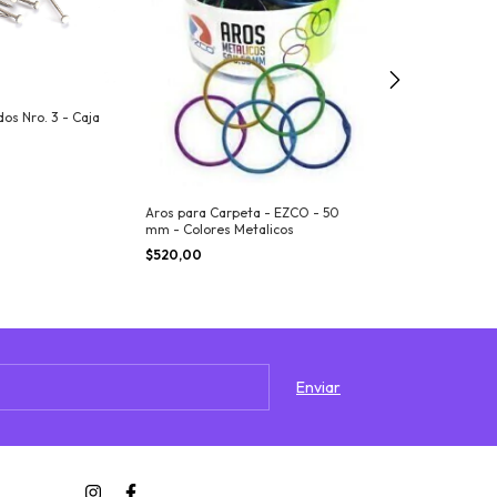
dos Nro. 3 - Caja
Aros p/carpeta
$180,00
Aros para Carpeta - EZCO - 50
mm - Colores Metalicos
$520,00