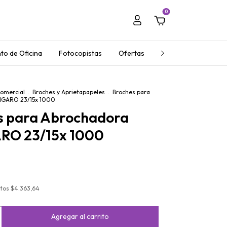
0
to de Oficina
Fotocopistas
Ofertas
Regalos Empresaria
Comercial
.
Broches y Aprietapapeles
.
Broches para
NGARO 23/15x 1000
s para Abrochadora
O 23/15x 1000
stos
$4.363,64