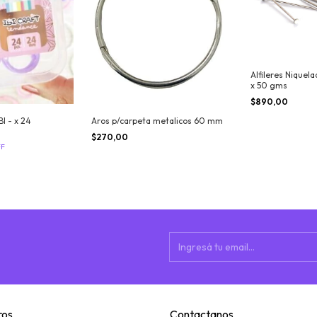
Alfileres Niquela
x 50 gms
$890,00
BI - x 24
Aros p/carpeta metalicos 60 mm
$270,00
FF
ros
Contactanos