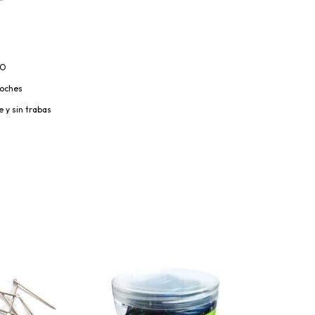
RO
roches
 y sin trabas