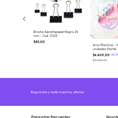
Broche Aprietapapel Negro 25
mm - Cod. 0225
$85,00
Aros Plasticos - I
cios - Caja x
unidades Pastel
$4.600,00
-
8
%
O
$5.000,00
Registrate y recibí nuestras ofertas.
Preguntas frecuentes
Nosot