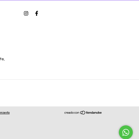
ta,
imiento