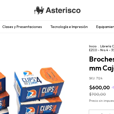
Clases y Presentaciones
Tecnología e Impresión
Equipamien
Inicio
.
Librería 
EZCO - Nro.4 - 3
Broches
mm Caja
SKU:
7124
$600,00
-
$700,00
Precio sin impue