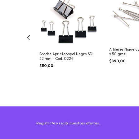
Alfileres Niquela
x 50 gms
pel Negro SDI 41
Broche Aprietapapel Negro SDI
32 mm - Cod. 0224
$890,00
$110,00
Registrate y recibí nuestras ofertas.