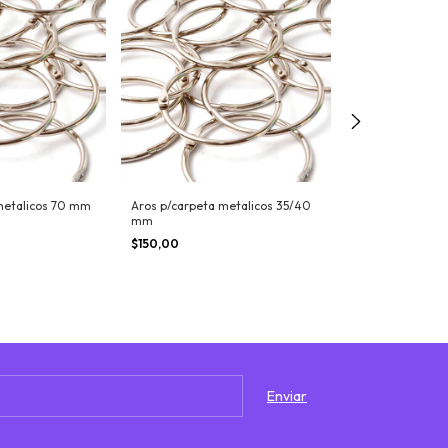
metalicos 70 mm
Aros p/carpeta metalicos 35/40
mm
Aros Plasticos - 
unidades Pastel
$150,00
$4.600,00
-
8
%
O
$5.000,00