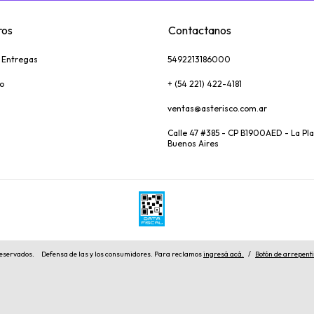
ros
Contactanos
y Entregas
5492213186000
o
+ (54 221) 422-4181
ventas@asterisco.com.ar
Calle 47 #385 - CP B1900AED - La Pla
Buenos Aires
reservados.
Defensa de las y los consumidores. Para reclamos
ingresá acá.
/
Botón de arrepent