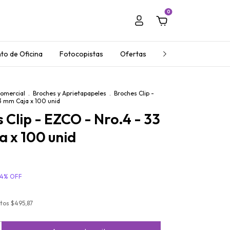
0
to de Oficina
Fotocopistas
Ofertas
Regalos Empresaria
Comercial
.
Broches y Aprietapapeles
.
Broches Clip -
3 mm Caja x 100 unid
 Clip - EZCO - Nro.4 - 33
 x 100 unid
14
%
OFF
stos
$495,87