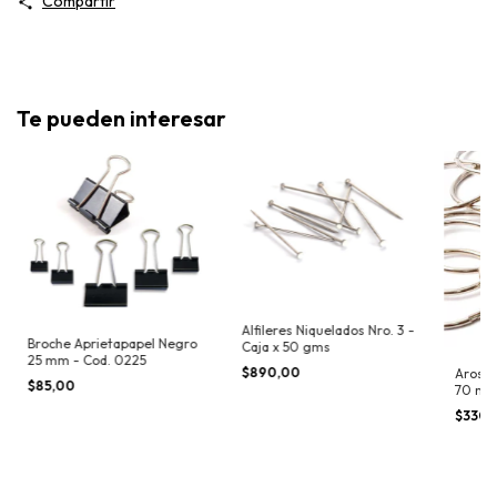
Compartir
Te pueden interesar
Alfileres Niquelados Nro. 3 -
Broche Aprietapapel Negro
Caja x 50 gms
25 mm - Cod. 0225
$890,00
Aros p
$85,00
70 m
$330,