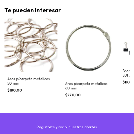
Te pueden interesar
Broche
SDI 32
Aros p/carpeta metalicos
$110,
50 mm
Aros p/carpeta metalicos
60 mm
$180,00
$270,00
Registrate y recibí nuestras ofertas.