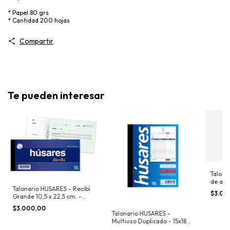
* Papel 80 grs
* Cantidad 200 hojas
Compartir
Te pueden interesar
Talona
de alqu
Talonario HUSARES - Recibí
Cod. 1
$3.00
Grande 10,5 x 22,5 cm. -
Cod. 1901
$3.000,00
Talonario HUSARES -
Multiuso Duplicado - 15x18
cm. - Cod. 1815