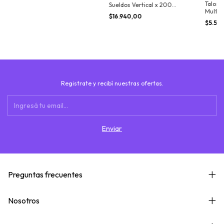
Talona
Sueldos Vertical x 200
Multiu
recibos - Cod. 4121
$16.940,00
cm. - C
$5.50
Registrate y recibí nuestras ofertas.
Preguntas frecuentes
Nosotros