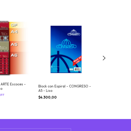
Block de Dibujo 
32x23cm x24hjs
l ARTE Escoces -
Block con Espiral - CONGRESO -
do
$7.200,00
A5 - Liso
OFF
$4.300,00