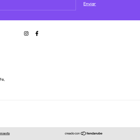
ta,
imiento