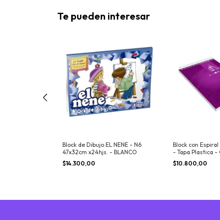
Te pueden interesar
L NENE - N6
 - COLOR
Block de Dibujo EL NENE - N6
Block con Espira
47x32cm x24hjs. - BLANCO
- Tapa Plastica -
$14.300,00
$10.800,00