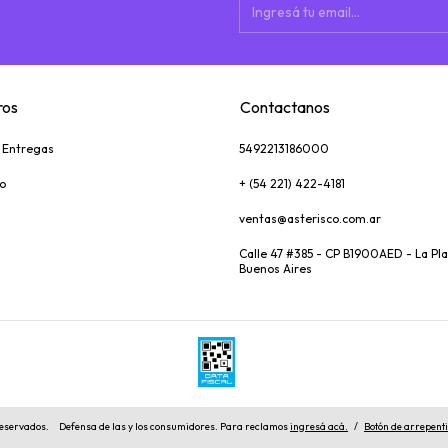
ros
Contactanos
y Entregas
5492213186000
o
+ (54 221) 422-4181
ventas@asterisco.com.ar
Calle 47 #385 - CP B1900AED - La Pla
Buenos Aires
reservados.
Defensa de las y los consumidores. Para reclamos
ingresá acá.
/
Botón de arrepent