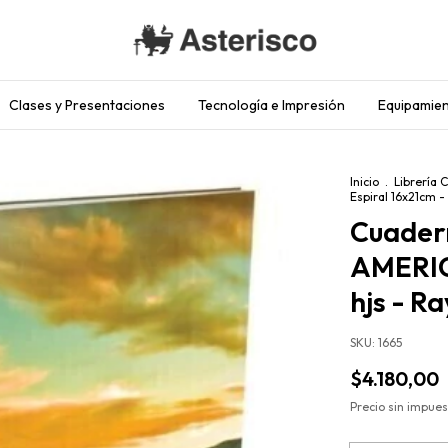
Clases y Presentaciones
Tecnología e Impresión
Equipamien
Inicio
.
Librería 
Espiral 16x21cm -
Cuadern
AMERICA
hjs - R
SKU:
1665
$4.180,00
Precio sin impue