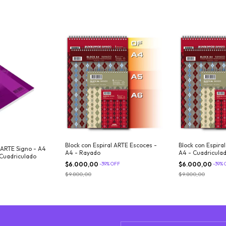
Block con Espiral ARTE Escoces -
Block con Espira
l ARTE Signo - A4
A4 - Rayado
A4 - Cuadricula
 Cuadriculado
$6.000,00
-
39
%
OFF
$6.000,00
-
39
%
$9.800,00
$9.800,00