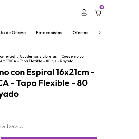
0
to de Oficina
Fotocopistas
Ofertas
Regalos Empresaria
Comercial
.
Cuadernos y Libretas
.
Cuaderno con
 AMERICA - Tapa Flexible - 80 hjs - Rayado
o con Espiral 16x21cm -
 - Tapa Flexible - 80
ayado
stos
$3.454,55