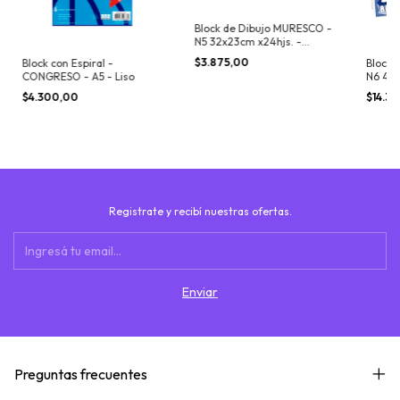
Block de Dibujo MURESCO -
N5 32x23cm x24hjs. -
COLOR
$3.875,00
Block con Espiral -
Block 
CONGRESO - A5 - Liso
N6 47x
BLAN
$4.300,00
$14.3
Registrate y recibí nuestras ofertas.
Preguntas frecuentes