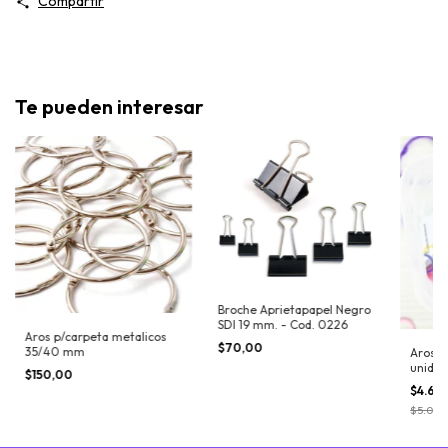
Compartir
Te pueden interesar
Broche Aprietapapel Negro
SDI 19 mm. - Cod. 0226
Aros p/carpeta metalicos
$70,00
35/40 mm
Aros Pl
unidad
$150,00
$4.60
$5.000