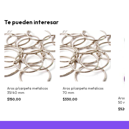
Te pueden interesar
Aros p/carpeta metalicos
Aros p/carpeta metalicos
35/40 mm
70 mm
Aros p
$150,00
$330,00
50 mm 
$520,