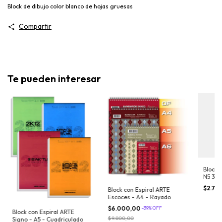
Block de dibujo color blanco de hojas gruesas
Compartir
Te pueden interesar
Block 
N5 32x
BLAN
$2.73
Block con Espiral ARTE
Escoces - A4 - Rayado
$6.000,00
-
39
%
OFF
Block con Espiral ARTE
$9.800,00
Signo - A5 - Cuadriculado