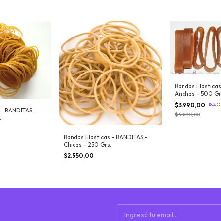
Bandas Elasticas
Anchas - 500 Gr
$3.990,00
-
18
%
O
 - BANDITAS -
$4.890,00
.
Bandas Elasticas - BANDITAS -
Chicas - 250 Grs.
$2.550,00