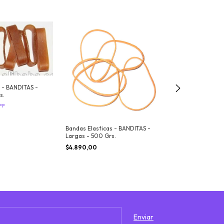
 - BANDITAS -
s.
FF
Bandas Elastica
Chicas - 1000 G
Bandas Elasticas - BANDITAS -
$9.620,00
Largas - 500 Grs.
$4.890,00