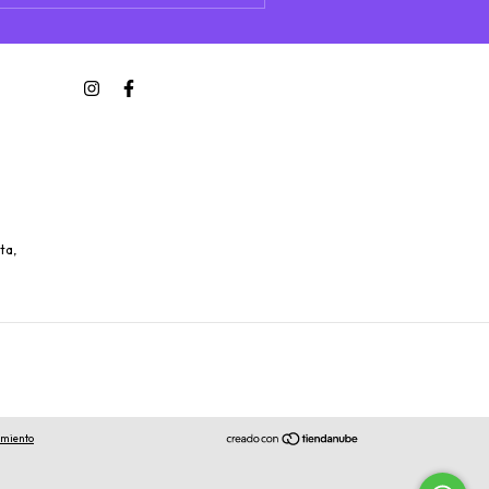
ta,
imiento