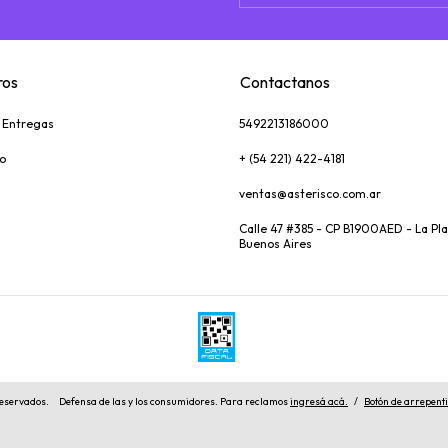
ros
Contactanos
y Entregas
5492213186000
o
+ (54 221) 422-4181
ventas@asterisco.com.ar
Calle 47 #385 - CP B1900AED - La Pla
Buenos Aires
reservados.
Defensa de las y los consumidores. Para reclamos
ingresá acá.
/
Botón de arrepent