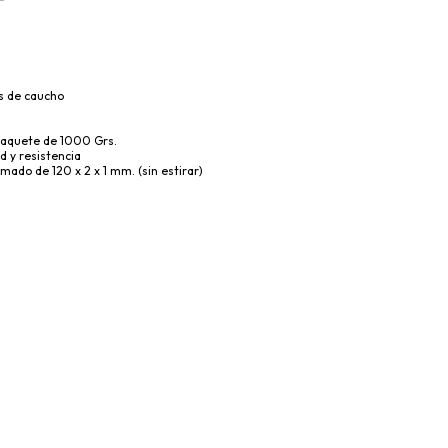
as de caucho
paquete de 1000 Grs.
d y resistencia
ado de 120 x 2 x 1 mm. (sin estirar)