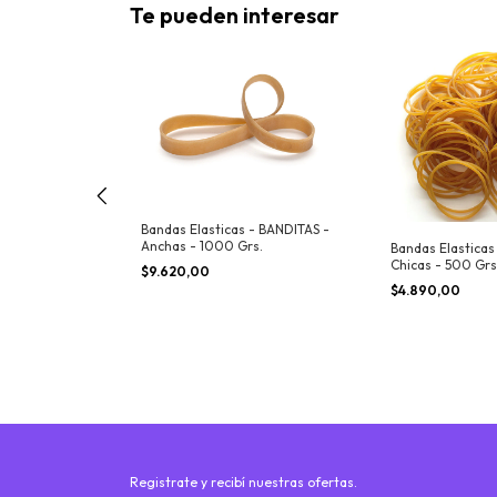
Te pueden interesar
Bandas Elasticas - BANDITAS -
Anchas - 1000 Grs.
 - BANDITAS -
Bandas Elasticas
s.
Chicas - 500 Grs
$9.620,00
$4.890,00
Registrate y recibí nuestras ofertas.