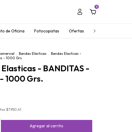
0
to de Oficina
Fotocopistas
Ofertas
Regalos Empresaria
Comercial
.
Bandas Elásticas
.
Bandas Elasticas -
s - 1000 Grs.
Elasticas - BANDITAS -
- 1000 Grs.
stos
$7.950,41