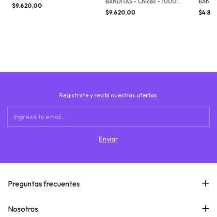
BANDITAS - Chicas - 1000
BANDIT
Grs.
$9.620,00
Grs.
Grs.
$9.620,00
$4.89
Registrate y recibí nuestras ofertas.
Preguntas frecuentes
Nosotros