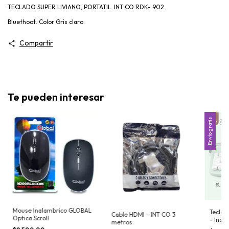
TECLADO SUPER LIVIANO, PORTATIL. INT CO RDK- 902.
Bluethoot. Color Gris claro.
Compartir
Te pueden interesar
Envío gratis
Mouse Inalambrico GLOBAL
Teclad
Cable HDMI - INT CO 3
Optica Scroll
- Inal
metros