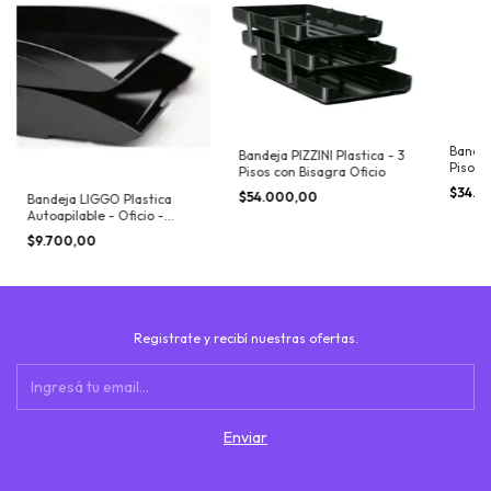
Bandeja
Bandeja PIZZINI Plastica - 3
Pisos 
Pisos con Bisagra Oficio
$34.7
$54.000,00
Bandeja LIGGO Plastica
Autoapilable - Oficio -
Negro
$9.700,00
Registrate y recibí nuestras ofertas.