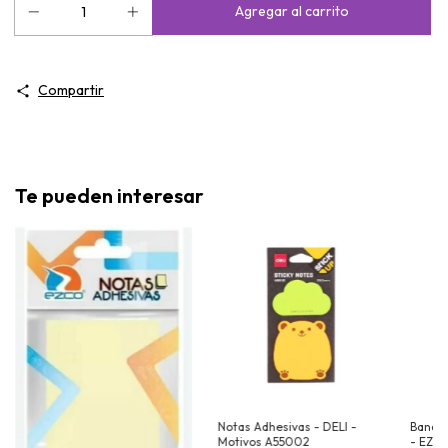
Compartir
Te pueden interesar
Notas Adhesivas - DELI -
Bander
Motivos A55002
- EZC