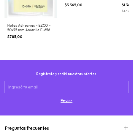
$3.365,00
$1.38
$1.400
Notas Adhesivas - EZCO -
50x75 mm Amarilla E-656
$785,00
Registrate y recibí nuestras ofertas.
Preguntas frecuentes