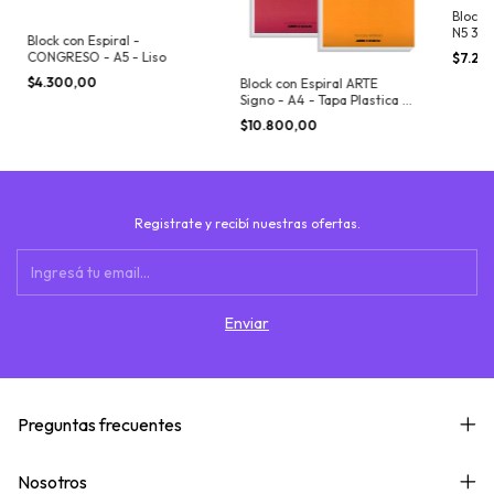
Block 
N5 32x
Block con Espiral -
BLAN
CONGRESO - A5 - Liso
$7.20
$4.300,00
Block con Espiral ARTE
Signo - A4 - Tapa Plastica -
Rayado
$10.800,00
Registrate y recibí nuestras ofertas.
Preguntas frecuentes
Nosotros