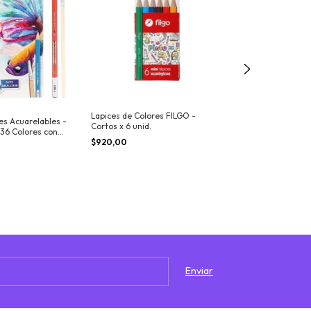
Lapices de Colores FILGO -
Oleo Pastel - DE
es Acuarelables -
Cortos x 6 unid.
x 24 Colores
 36 Colores con
$920,00
$16.500,00
-
8
%
$18.000,00