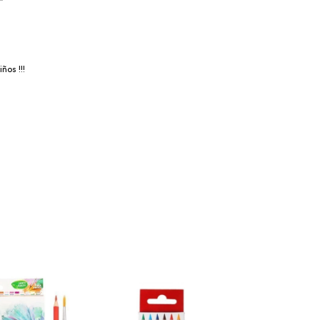
ños !!!