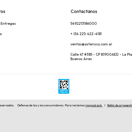
ros
Contactanos
y Entregas
5492213186000
o
+ (54 221) 422-4181
ventas@asterisco.com.ar
Calle 47 #385 - CP B1900AED - La Pla
Buenos Aires
reservados.
Defensa de las y los consumidores. Para reclamos
ingresá acá.
/
Botón de arrepent