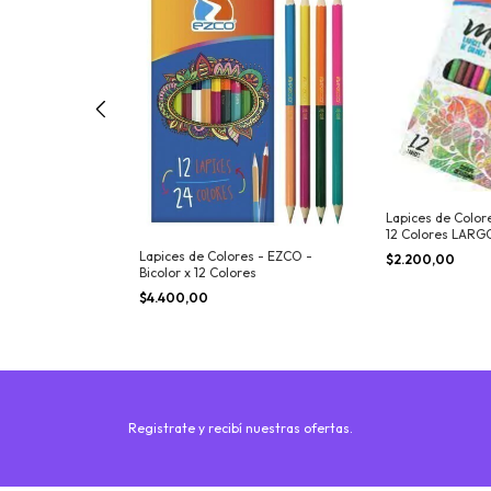
s Acuarelables -
24 Colores con
Lapices de Color
12 Colores LARG
Lapices de Colores - EZCO -
$2.200,00
Bicolor x 12 Colores
$4.400,00
Registrate y recibí nuestras ofertas.