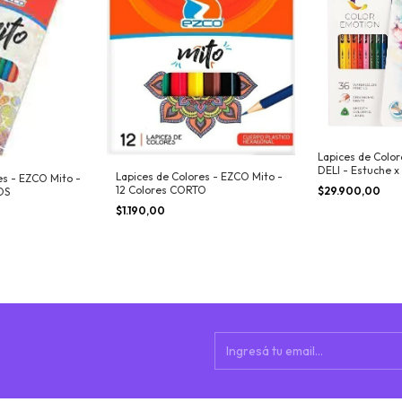
Lapices de Color
DELI - Estuche x
Lapices de Colores - EZCO Mito -
es - EZCO Mito -
Pincel
12 Colores CORTO
$29.900,00
OS
$1.190,00