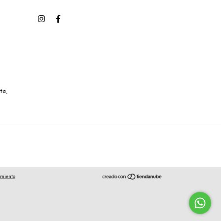
ta,
imiento