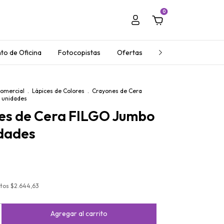
0
to de Oficina
Fotocopistas
Ofertas
Regalos Empresaria
Comercial
.
Lápices de Colores
.
Crayones de Cera
 unidades
es de Cera FILGO Jumbo
idades
stos
$2.644,63