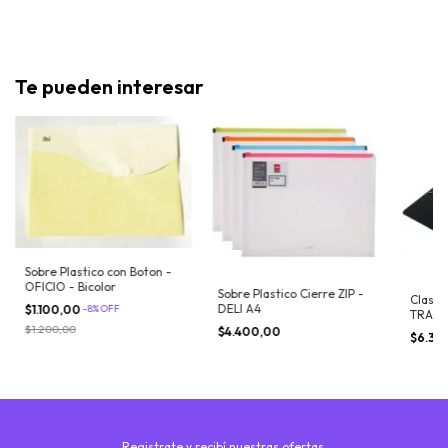
Te pueden interesar
Sobre Plastico con Boton -
OFICIO - Bicolor
Sobre Plastico Cierre ZIP -
Clasif
DELI A4
$1.100,00
-
8
%
OFF
TRADIC
Posici
$1.200,00
$4.400,00
$6.30
Registrate y recibí nuestras ofertas.