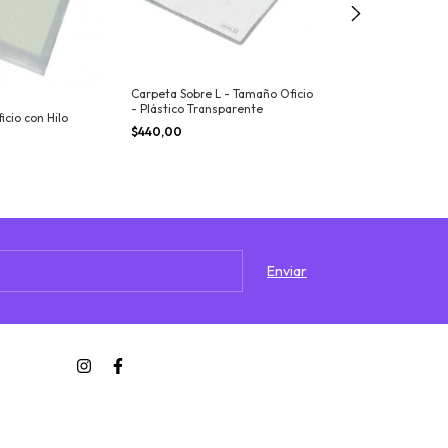
Sobre Plastico I
A5 - Esquela
Carpeta Sobre L - Tamaño Oficio
$750,00
- Plástico Transparente
icio con Hilo
$440,00