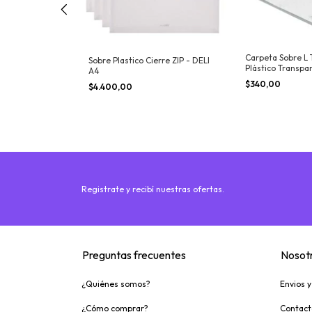
cio TRADICIONAL
Carpeta Sobre L
Sobre Plastico Cierre ZIP - DELI
n elástico
Plástico Transpa
A4
$340,00
$4.400,00
Registrate y recibí nuestras ofertas.
Preguntas frecuentes
Nosot
¿Quiénes somos?
Envios 
¿Cómo comprar?
Contact