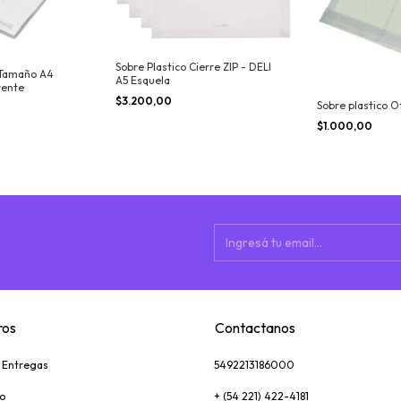
Sobre Plastico Cierre ZIP - DELI
 Tamaño A4
A5 Esquela
rente
$3.200,00
Sobre plastico Of
$1.000,00
ros
Contactanos
y Entregas
5492213186000
o
+ (54 221) 422-4181