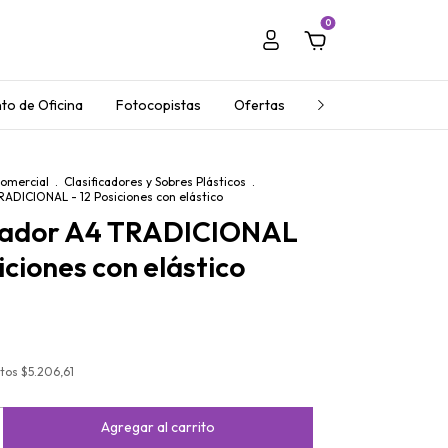
0
to de Oficina
Fotocopistas
Ofertas
Regalos Empresaria
Comercial
.
Clasificadores y Sobres Plásticos
.
RADICIONAL - 12 Posiciones con elástico
icador A4 TRADICIONAL
iciones con elástico
stos
$5.206,61