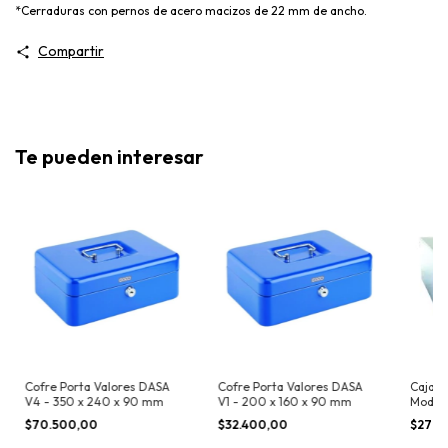
*Cerraduras con pernos de acero macizos de 22 mm de ancho.
Compartir
Te pueden interesar
Cofre Porta Valores DASA
Cofre Porta Valores DASA
Caja d
V4 - 350 x 240 x 90 mm
V1 - 200 x 160 x 90 mm
Model
Combin
$70.500,00
$32.400,00
$278.