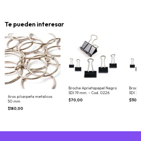
Te pueden interesar
Broche Aprietapapel Negro
Broche
SDI 19 mm. - Cod. 0226
SDI 32
Aros p/carpeta metalicos
$70,00
$110,
50 mm
$180,00