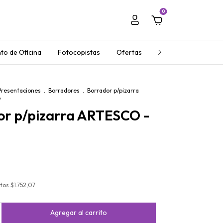
0
to de Oficina
Fotocopistas
Ofertas
Regalos Empresaria
Presentaciones
.
Borradores
.
Borrador p/pizarra
o
or p/pizarra ARTESCO -
stos
$1.752,07