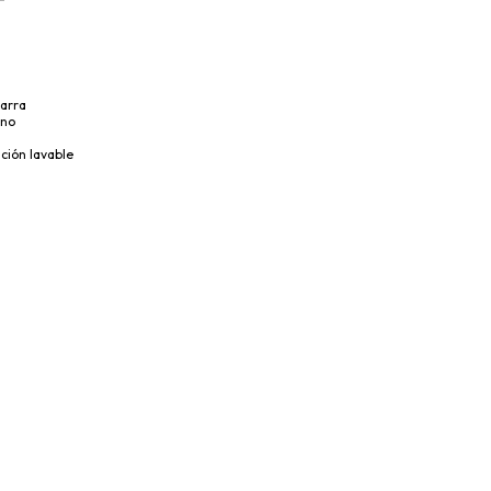
zarra
ano
ción lavable