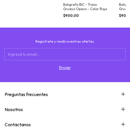
Boligrafo BIC - Trazo
Boligr
Grueso Opaco - Color Rojo
Grueso
Verde
$900,00
$900
Registrate y recibí nuestras ofertas.
Preguntas frecuentes
Nosotros
Contactanos