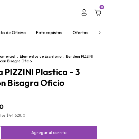
0
to de Oficina
Fotocopistas
Ofertas
Regalos Empresaria
Comercial
.
Elementos de Escritorio
.
Bandeja PIZZINI
 con Bisagra Oficio
 PIZZINI Plastica - 3
on Bisagra Oficio
00
stos
$44.628,10