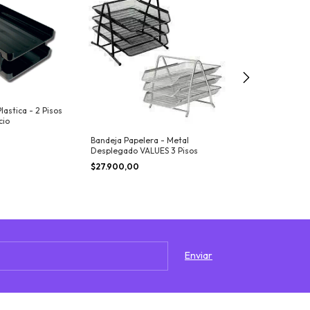
lastica - 2 Pisos
cio
Bandeja Papelera - Metal
Bandeja PIZZINI 
Desplegado VALUES 3 Pisos
Autoapilable Ofi
$27.900,00
$11.440,00