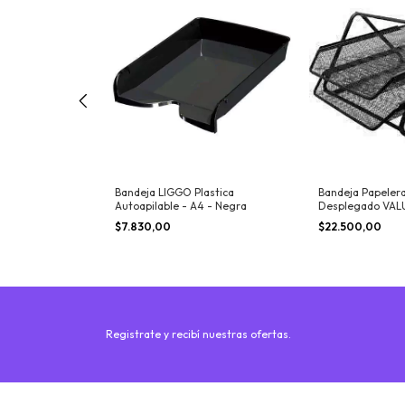
astica
Bandeja LIGGO Plastica
Bandeja Papelera
icio - Negro
Autoapilable - A4 - Negra
Desplegado VALU
$7.830,00
$22.500,00
Registrate y recibí nuestras ofertas.