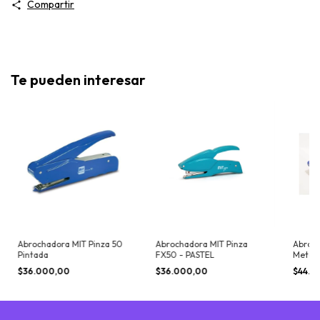
Compartir
Te pueden interesar
Abrochadora MIT Pinza 50
Abrochadora MIT Pinza
Abroch
Pintada
FX50 - PASTEL
Metali
$36.000,00
$36.000,00
$44.3