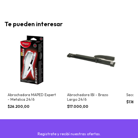
Te pueden interesar
Abrochadora MAPED Expert
Abrochadora IBI - Brazo
Sacabr
- Metalica 24/6
Largo 24/6
$1.165
$26.200,00
$17.000,00
Registrate y recibí nuestras ofertas.