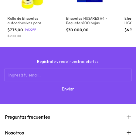
Rollo de Etiquetas
Etiquetas HUSARES A4 -
Etique
autoadhesivas para
Paquete x100 hojas
LIGGO
Etiquetadora - Fluo
pack -
$775,00
-
14
%
OFF
$30.000,00
$6.37
$900,00
Registrate y recibí nuestras ofertas.
Preguntas frecuentes
Nosotros